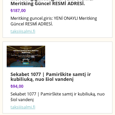
Meritking Güncel RESMİ ADRESİ.
₺187,00
Meritking guncel.giris: YENİ ONAYLI Meritking
Güncel RESMİ ADRESİ.
taksiiisalmi.fi
Sekabet 1077 | Pamirškite samtį ir
kubiliuką, nuo šiol vandenį
₺94,00
Sekabet 1077 | Pamirškite samtį ir kubiliuką, nuo
šiol vandenį
taksiiisalmi.fi