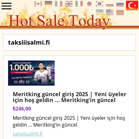
taksiiisalmi.fi
Meritking güncel giriş 2025 | Yeni üyeler
için hoş geldin ... Meritking’in güncel
₺246,00
Meritking güncel giriş 2025 | Yeni üyeler için hoş
geldin ... Meritking’in güncel
taksiiisalmi.fi