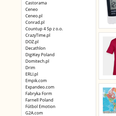
Castorama
Ceneo
Ceneo.pl
Conrad.pl
Countup 4 Sp z o.o.
CrazyTime.pl
DOZ.pl
Decathlon
DigiKey Poland
Domitech.pl
Drim
ERLI.pl
Empik.com
Expandeo.com
Fabryka Form
Farnell Poland
Fútbol Emotion
G2A.com