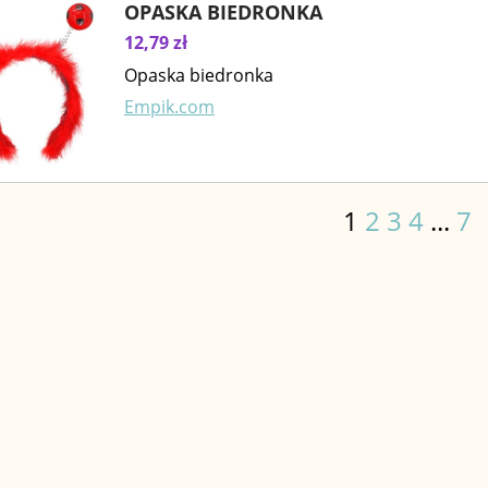
OPASKA BIEDRONKA
12,79 zł
Opaska biedronka
Empik.com
1
2
3
4
...
7