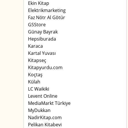
Ekin Kitap
Elektrikmarketing
Faz Nötr Al Götür
GSStore
Günay Bayrak
Hepsiburada
Karaca
Kartal Yuvası
Kitapseç
Kitapyurdu.com
Koçtaş
Külah
LC Waikiki
Levent Online
MediaMarkt Türkiye
MyDukkan
NadirKitap.com
Pelikan Kitabevi