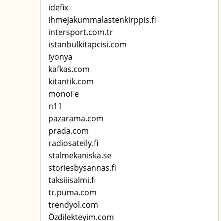
idefix
ihmejakummalastenkirppis.fi
intersport.com.tr
istanbulkitapcisi.com
iyonya
kafkas.com
kitantik.com
monoFe
n11
pazarama.com
prada.com
radiosateily.fi
stalmekaniska.se
storiesbysannas.fi
taksiiisalmi.fi
tr.puma.com
trendyol.com
Özdilekteyim.com