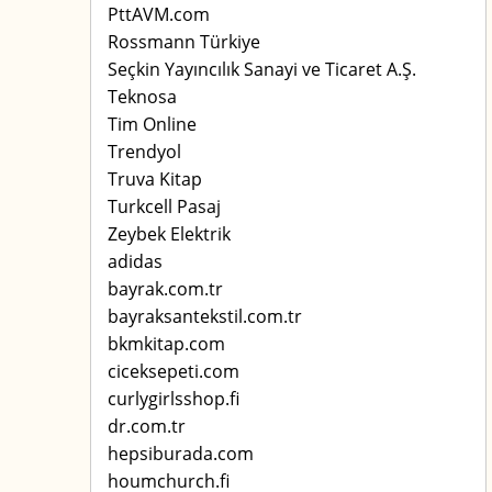
PttAVM.com
Rossmann Türkiye
Seçkin Yayıncılık Sanayi ve Ticaret A.Ş.
Teknosa
Tim Online
Trendyol
Truva Kitap
Turkcell Pasaj
Zeybek Elektrik
adidas
bayrak.com.tr
bayraksantekstil.com.tr
bkmkitap.com
ciceksepeti.com
curlygirlsshop.fi
dr.com.tr
hepsiburada.com
houmchurch.fi