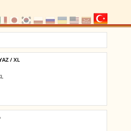
YAZ / XL
XL
o