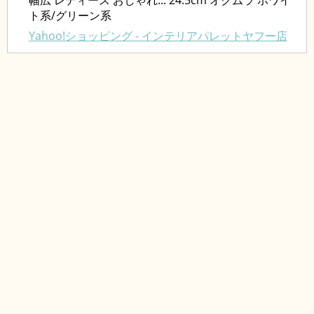
幅広 レディース おしゃれ... 24.5cm オクムラ ホワイ
ト系/グリーン系
Yahoo!ショッピング - インテリアパレットヤフー店