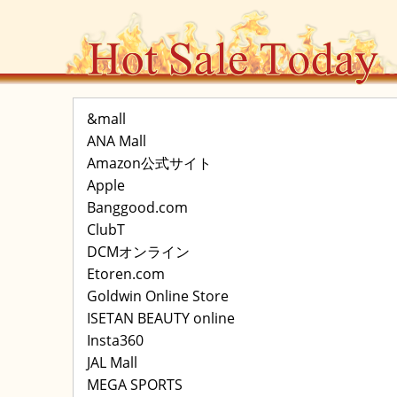
&mall
ANA Mall
Amazon公式サイト
Apple
Banggood.com
ClubT
DCMオンライン
Etoren.com
Goldwin Online Store
ISETAN BEAUTY online
Insta360
JAL Mall
MEGA SPORTS