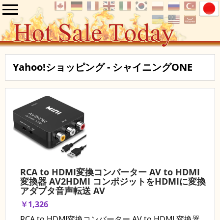
Yahoo!ショッピング - シャイニングONE
RCA to HDMI変換コンバーター AV to HDMI
変換器 AV2HDMI コンポジットをHDMIに変換
アダプタ音声転送 AV
￥1,326
RCA to HDMI変換コンバーター AV to HDMI 変換器