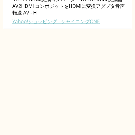
AV2HDMI コンポジットをHDMIに変換アダプタ音声
転送 AV - H
Yahoo!ショッピング - シャイニングONE